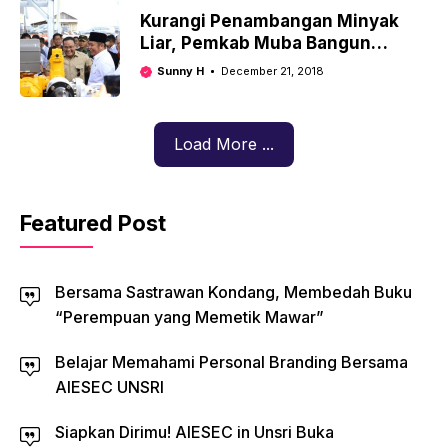
Kurangi Penambangan Minyak
Liar, Pemkab Muba Bangun
Stasiun Penampung Mintak
Sunny H
December 21, 2018
Mentah
Load More ...
Featured Post
Bersama Sastrawan Kondang, Membedah Buku
“Perempuan yang Memetik Mawar”
Belajar Memahami Personal Branding Bersama
AIESEC UNSRI
Siapkan Dirimu! AIESEC in Unsri Buka