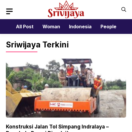
Skip
to
content
All Post
Woman
Indonesia
People
Sriwijaya Terkini
Konstruksi Jalan Tol Simpang Indralaya –