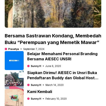
Bersama Sastrawan Kondang, Membedah
Buku “Perempuan yang Memetik Mawar”
Prasetya
September 7, 2024
Belajar Memahami Personal Branding
Bersama AIESEC UNSRI
Sunny H
June 6, 2020
Siapkan Dirimu! AIESEC in Unsri Buka
Pendaftaran Buddy dan Global Host
Family!
Sunny H
March 14, 2020
Kami Kembali
Sunny H
February 10, 2020