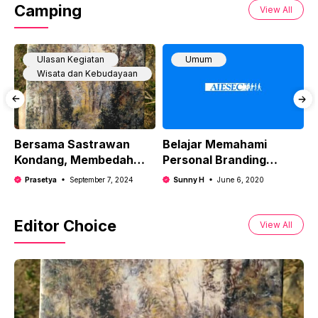
Camping
View All
Ulasan Kegiatan
Umum
Wisata dan Kebudayaan
Bersama Sastrawan
Belajar Memahami
S
Kondang, Membedah
Personal Branding
i
Buku “Perempuan yang
Bersama AIESEC UNSRI
P
Prasetya
September 7, 2024
Sunny H
June 6, 2020
Memetik Mawar”
G
Editor Choice
View All