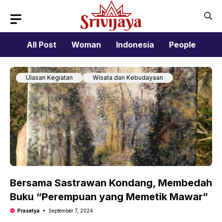
Skip
to
content
All Post
Woman
Indonesia
People
Ulasan Kegiatan
Wisata dan Kebudayaan
Bersama Sastrawan Kondang, Membedah
Buku “Perempuan yang Memetik Mawar”
Prasetya
September 7, 2024