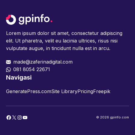
Lorem ipsum dolor sit amet, consectetur adipiscing
elit. Ut pharetra, velit eu lacinia ultrices, risus nisi
vulputate augue, in tincidunt nulla est in arcu.
made@zaferinadigital.com
081 8054 22671
Navigasi
GeneratePress.com
Site Library
Pricing
Freepik
Facebook
X
Instagram
YouTube
© 2026 gpinfo.com