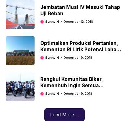
Jembatan Musi IV Masuki Tahap
Uji Beban
Sunny H
December 12, 2018
Optimalkan Produksi Pertanian,
Kementan RI Lirik Potensi Lahan
Rawa Banyuasin
Sunny H
December 9, 2018
Rangkul Komunitas Biker,
Kemenhub Ingin Semua
Budayakan Safety Riding
Sunny H
December 9, 2018
Load More ...