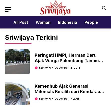
Skip
to
content
All Post
Woman
Indonesia
People
Sriwijaya Terkini
Peringati HMPI, Herman Deru
Ajak Warga Palembang Tanam
Pohon
Sunny H
December 18, 2018
Kemenhub Ajak Generasi
Milenials Beralih dari Kendaraan
Pribadi ke LRT
Sunny H
December 17, 2018