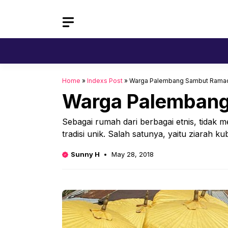
Skip
to
content
Home
»
Indexs Post
»
Warga Palembang Sambut Ramad
Warga Palembang
Sebagai rumah dari berbagai etnis, tidak 
tradisi unik. Salah satunya, yaitu ziarah 
Sunny H
May 28, 2018