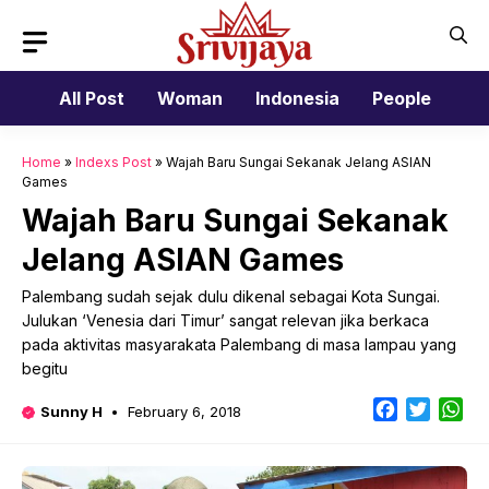
Skip
to
content
All Post
Woman
Indonesia
People
Home
»
Indexs Post
»
Wajah Baru Sungai Sekanak Jelang ASIAN
Games
Wajah Baru Sungai Sekanak
Jelang ASIAN Games
Palembang sudah sejak dulu dikenal sebagai Kota Sungai.
Julukan ‘Venesia dari Timur’ sangat relevan jika berkaca
pada aktivitas masyarakata Palembang di masa lampau yang
begitu
Facebook
Twitter
Wh
Sunny H
February 6, 2018