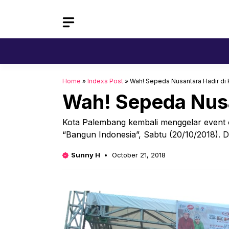
Skip
to
content
Home
»
Indexs Post
»
Wah! Sepeda Nusantara Hadir di
Wah! Sepeda Nusa
Kota Palembang kembali menggelar event 
“Bangun Indonesia”, Sabtu (20/10/2018). 
Sunny H
October 21, 2018