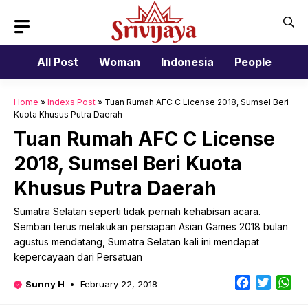
Skip
to
content
All Post
Woman
Indonesia
People
Home
»
Indexs Post
»
Tuan Rumah AFC C License 2018, Sumsel Beri
Kuota Khusus Putra Daerah
Tuan Rumah AFC C License
2018, Sumsel Beri Kuota
Khusus Putra Daerah
Sumatra Selatan seperti tidak pernah kehabisan acara.
Sembari terus melakukan persiapan Asian Games 2018 bulan
agustus mendatang, Sumatra Selatan kali ini mendapat
kepercayaan dari Persatuan
Facebook
Twitter
Wh
Sunny H
February 22, 2018