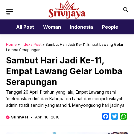
Skip
to
content
All Post
Woman
Indonesia
People
Home
»
Indexs Post
»
Sambut Hari Jadi Ke-11, Empat Lawang Gelar
Lomba Serapungan
Sambut Hari Jadi Ke-11,
Empat Lawang Gelar Lomba
Serapungan
Tanggal 20 April 11 tahun yang lalu, Empat Lawang resmi
‘melepaskan diri’ dari Kabupaten Lahat dan menjadi wilayah
administratif sendiri yang mandiri. Menyongsong hari jadinya
Facebook
Twitter
Wh
Sunny H
April 16, 2018