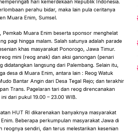
memperingati hari kemerdekaan Republik Indonesia.
lombaan perahu bidar, maka lain pula ceritanya
en Muara Enim, Sumsel.
m, Pemkab Muara Enim beserta sponsor menghelat
ng pagi hingga malam. Salah satunya adalah parade
kesenian khas masyarakat Ponorogo, Jawa Timur.
og mini (reog anak) dan aksi ganongan (penari
 didatangkan langsung dari Palembang. Selain itu,
iga desa di Muara Enim, antara lain : Reog Watuk
udo Bantar Angin dari Desa Tegal Rejo; dan terakhir
an Trans. Pagelaran tari dan reog direncanakan
ini dari pukul 19.00 – 23.00 WIB.
ingatan HUT RI dikarenakan banyaknya masyarakat
Enim. Beberapa perkumpulan masyarakat Jawa di
reognya sendiri, dan terus melestarikan kesenian