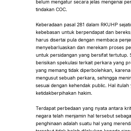
belum mengatur secara jelas mengenai pen
tindakan COC.
Keberadaan pasal 281 dalam RKUHP sejatin
kebebasan untuk berpendapat dan berek
harus disertai pula dengan membaca penje
menyebarluaskan dan merekam proses pe
untuk persidangan yang bersifat tertutup.
berisikan spekulasi terkait perkara yang 
yang memang tidak diperbolehkan, karena
mengusut sebuah perkara, sehingga menim
sesuai dengan kehendak public. Hal itulah
ketidakberpihakan hakim.
Terdapat perbedaan yang nyata antara kri
negara telah menjamin hal tersebut sebaga
penghinaan adalah suatu hal yang merend
tersebut tidak boleh dilakukan kepada si