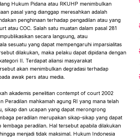
dang Hukum Pidana atau RKUHP menimbulkan
adaan pasal yang dianggap meresahkan adalah
ndakan penghinaan terhadap pengadilan atau yang
court atau COC. Salah satu muatan dalam pasal 281
publikasikan secara langsung, atau
la sesuatu yang dapat mempengaruhi imparsialitas
ersebut dilakukan, maka pelaku dapat dipidana dengan
tegori II. Terdapat aliansi masyarakat
rsebut akan menimbulkan degradasi terhadap
 pada awak pers atau media.
kah akademis penelitian contempt of court 2002
dan Peradilan mahkamah agung RI yang mana telah
u, sikap dan ucapan yang dapat merongrong
baga peradilan merupakan sikap-sikap yang dapat
 lembaga peradilan. Hal tersebut apabila dilakukan
hingga menjadi tidak maksimal. Hukum Indonesia