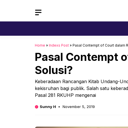
Skip
to
content
Home
»
Indexs Post
»
Pasal Contempt of Court dalam 
Pasal Contempt o
Solusi?
Keberadaan Rancangan Kitab Undang-Un
kekisruhan bagi publik. Salah satu keber
Pasal 281 RKUHP mengenai
Sunny H
November 5, 2019