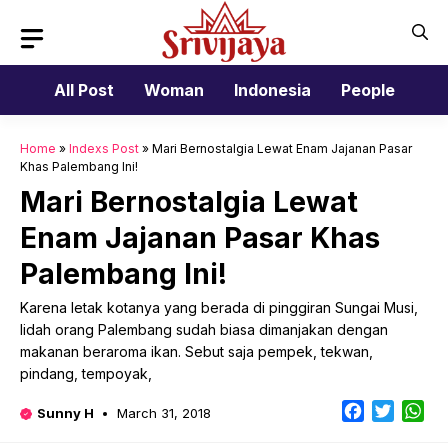
Skip
to
content
All Post
Woman
Indonesia
People
Home
»
Indexs Post
»
Mari Bernostalgia Lewat Enam Jajanan Pasar
Khas Palembang Ini!
Mari Bernostalgia Lewat
Enam Jajanan Pasar Khas
Palembang Ini!
Karena letak kotanya yang berada di pinggiran Sungai Musi,
lidah orang Palembang sudah biasa dimanjakan dengan
makanan beraroma ikan. Sebut saja pempek, tekwan,
pindang, tempoyak,
Facebook
Twitter
Wh
Sunny H
March 31, 2018