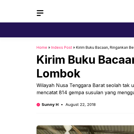
Skip
to
content
Home
»
Indexs Post
»
Kirim Buku Bacaan, Ringankan B
Kirim Buku Bacaa
Lombok
Wilayah Nusa Tenggara Barat seolah tak us
mencatat 814 gempa susulan yang meng
Sunny H
August 22, 2018