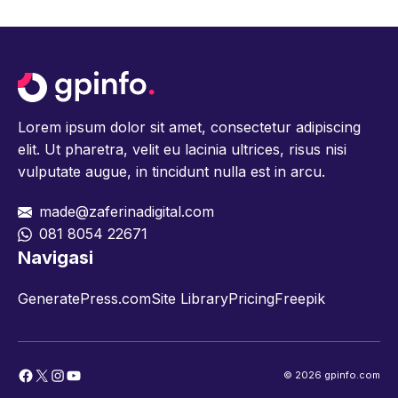
Lorem ipsum dolor sit amet, consectetur adipiscing
elit. Ut pharetra, velit eu lacinia ultrices, risus nisi
vulputate augue, in tincidunt nulla est in arcu.
made@zaferinadigital.com
081 8054 22671
Navigasi
GeneratePress.com
Site Library
Pricing
Freepik
Facebook
X
Instagram
YouTube
© 2026 gpinfo.com