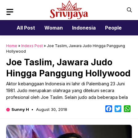
Skip
to
content
All Post
Woman
Indonesia
People
Home
»
Indexs Post
»
Joe Taslim, Jawara Judo Hingga Panggung
Hollywood
Joe Taslim, Jawara Judo
Hingga Panggung Hollywood
Aktor kebanggaan Indonesia ini lahir di Palembang 23 Juni
1981. Judo merupakan olahraga yang ditekuni secara
profesional oleh Joe Taslim. Selain judo ada beberapa bela
Facebook
Twitter
Wh
Sunny H
August 30, 2018