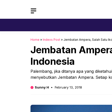
Skip
to
content
Home
»
Indexs Post
»
Jembatan Ampera, Salah Satu Iko
Jembatan Ampera,
Indonesia
Palembang, jika ditanya apa yang diketahui
menyebutkan Jembatan Ampera. Setiap kot
Sunny H
February 13, 2018