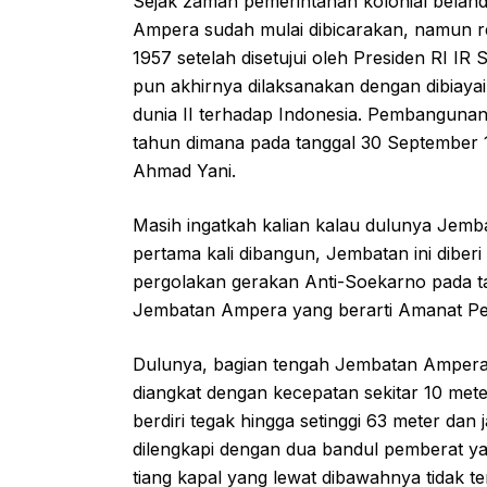
Sejak zaman pemerintahan kolonial bela
Ampera sudah mulai dibicarakan, namun r
1957 setelah disetujui oleh Presiden RI 
pun akhirnya dilaksanakan dengan dibiaya
dunia II terhadap Indonesia. Pembanguna
tahun dimana pada tanggal 30 September 
Ahmad Yani.
Masih ingatkah kalian kalau dulunya Jem
pertama kali dibangun, Jembatan ini diber
pergolakan gerakan Anti-Soekarno pada ta
Jembatan Ampera yang berarti Amanat Pe
Dulunya, bagian tengah Jembatan Ampera y
diangkat dengan kecepatan sekitar 10 met
berdiri tegak hingga setinggi 63 meter dan
dilengkapi dengan dua bandul pemberat yan
tiang kapal yang lewat dibawahnya tidak t