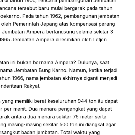
nda di tahun 1906, rencana pembangunan Jembatan
encana tersebut baru mulai bergerak pada tahun
IR Soekarno. Pada tahun 1962, pembangunan jembatan
i oleh Pemerintah Jepang atas kompensasi perang
n Jembatan Ampera berlangsung selama sekitar 3
1965 Jembatan Ampera diresmikan oleh Letjen
batan ini bukan bernama Ampera? Dulunya, saat
i nama Jembatan Bung Karno. Namun, ketika terjadi
hun 1966, nama jembatan akhirnya diganti menjadi
nderitaan Rakyat.
ang memiliki berat keseluruhan 944 ton itu dapat
er per menit. Dua menara pengangkat yang dapat
 jarak antara dua menara sekitar 75 meter serta
g masing-masing sekitar 500 ton ini diangkat agar
ersangkut badan jembatan. Total waktu yang