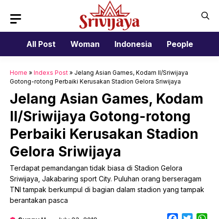
Skip
to
content
All Post
Woman
Indonesia
People
Home
»
Indexs Post
»
Jelang Asian Games, Kodam II/Sriwijaya
Gotong-rotong Perbaiki Kerusakan Stadion Gelora Sriwijaya
Jelang Asian Games, Kodam
II/Sriwijaya Gotong-rotong
Perbaiki Kerusakan Stadion
Gelora Sriwijaya
Terdapat pemandangan tidak biasa di Stadion Gelora
Sriwijaya, Jakabaring sport City. Puluhan orang berseragam
TNI tampak berkumpul di bagian dalam stadion yang tampak
berantakan pasca
Facebook
Twitter
Wh