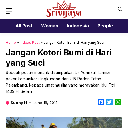
Skip
to
content
All Post
Woman
Indonesia
People
Home
»
Indexs Post
»
Jangan Kotori Bumi di Hari yang Suci
Jangan Kotori Bumi di Hari
yang Suci
Sebuah pesan menarik disampaikan Dr. Yenrizal Tarmizi,
pakar komunikasi lingkungan dari UIN Raden Fatah
Palembang, kepada umat muslim yang merayakan Idul Fitri
1439 H. Selain
Facebook
Twitter
Wh
Sunny H
June 18, 2018