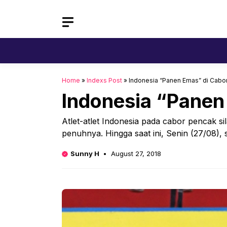
Skip
to
content
Home
»
Indexs Post
»
Indonesia “Panen Emas” di Cabor
Indonesia “Panen
Atlet-atlet Indonesia pada cabor pencak s
penuhnya. Hingga saat ini, Senin (27/08), 
Sunny H
August 27, 2018