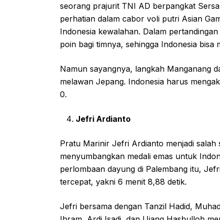
seorang prajurit TNI AD berpangkat Sersa
perhatian dalam cabor voli putri Asian G
Indonesia kewalahan. Dalam pertandinga
poin bagi timnya, sehingga Indonesia bisa 
Namun sayangnya, langkah Manganang dan t
melawan Jepang. Indonesia harus mengaku
0.
Jefri Ardianto
Pratu Marinir Jefri Ardianto menjadi salah
menyumbangkan medali emas untuk Indone
perlombaan dayung di Palembang itu, Jefr
tercepat, yakni 6 menit 8,88 detik.
Jefri bersama dengan Tanzil Hadid, Muhad 
Ihram, Ardi Isadi, dan Ujang Hasbulloh me