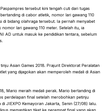
 Paspampres tersebut kini tengah cuti dari tugas
bertanding di cabor atletik, nomor lari gawang 110
si di bidang olahraga tersebut. Ia pernah menyabet
 nomor lari gawang 110 meter. Setelah itu, ia
NI AD untuk masuk ke pendidikan tentara, sebelum
s.
 tinju Asian Games 2018. Prajurit Direktorat Peralatan
 atlet yang dijagokan akan memperoleh medali di Asian
8, Mario meraih medali perak. Mario bertanding di
os perdelapan final setelah merobohkan petinju
a di JIEXPO Kemayoran Jakarta, Senin (27/08) lalu.
ligus memastikan tiket ke perempat final yang akan