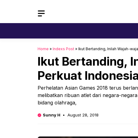
Skip
to
content
Home
»
Indexs Post
»
Ikut Bertanding, Inilah Wajah-waj
Ikut Bertanding, I
Perkuat Indonesi
Perhelatan Asian Games 2018 terus berlan
melibatkan ribuan atlet dari negara-negara
bidang olahraga,
Sunny H
August 28, 2018