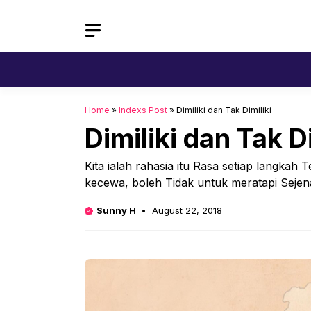
Skip
to
content
Home
»
Indexs Post
»
Dimiliki dan Tak Dimiliki
Dimiliki dan Tak Di
Kita ialah rahasia itu Rasa setiap langka
kecewa, boleh Tidak untuk meratapi Seje
Sunny H
August 22, 2018