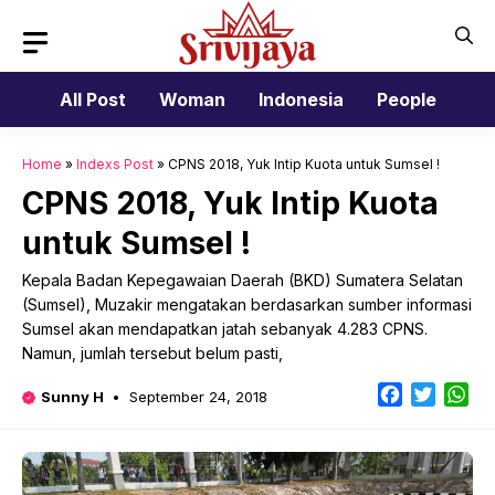
Skip
to
content
All Post
Woman
Indonesia
People
Home
»
Indexs Post
»
CPNS 2018, Yuk Intip Kuota untuk Sumsel !
CPNS 2018, Yuk Intip Kuota
untuk Sumsel !
Kepala Badan Kepegawaian Daerah (BKD) Sumatera Selatan
(Sumsel), Muzakir mengatakan berdasarkan sumber informasi
Sumsel akan mendapatkan jatah sebanyak 4.283 CPNS.
Namun, jumlah tersebut belum pasti,
Facebook
Twitter
Wh
Sunny H
September 24, 2018