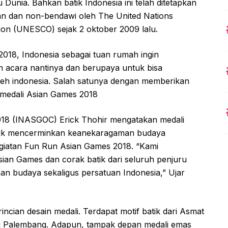
 Dunia. Bahkan batik Indonesia ini telah ditetapkan
an dan non-bendawi oleh The United Nations
tion (UNESCO) sejak 2 oktober 2009 lalu.
018, Indonesia sebagai tuan rumah ingin
n acara nantinya dan berupaya untuk bisa
oleh indonesia. Salah satunya dengan memberikan
 medali Asian Games 2018
018 (INASGOC) Erick Thohir mengatakan medali
tik mencerminkan keanekaragaman budaya
kegiatan Fun Run Asian Games 2018. “Kami
ian Games dan corak batik dari seluruh penjuru
n budaya sekaligus persatuan Indonesia,” Ujar
ncian desain medali. Terdapat motif batik dari Asmat
ri Palembang. Adapun, tampak depan medali emas